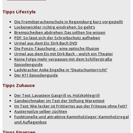
Tipps Lifestyle
Die Fremdsprachenschule in Regensburg kurz vorgestellt
Lockenwickler richtig eindrehen: So geht’s
Bremsscheiben abdrehen: Das sollten Sie wissen
PDF: So lässt sich der Schreibschutz aufheben
Urmel aus dem Eis: Dirk Bach DVD
Die Ponzo-Täuschung – eine optische Illusion
Urmel aus dem Eis mit Dirk Bach – welch ein Theater
Keine Folge mehr verpassen mit dem Schillerstraße
Episodenguide
Ladykracher Anke Engelke in “Deutschunterricht”
Der K11 Episodenguide
Tipps Zuhause
Der Test: Lavastein Gasgrill vs. Holzkohlegrill
Sandwichmaker im Test der Stiftung Warentest
Im Test: Wie lecker ist Frittiertes aus der Friteuse ohne Fett?
Austernpilze selber züchten
Funktionelle und attraktive Kaminholzlager: Kaminholzregal
und Auflagenbox
Tipps Finanzen