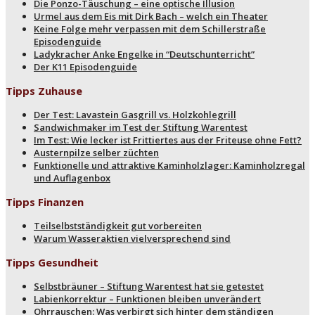
Die Ponzo-Täuschung – eine optische Illusion
Urmel aus dem Eis mit Dirk Bach – welch ein Theater
Keine Folge mehr verpassen mit dem Schillerstraße
Episodenguide
Ladykracher Anke Engelke in “Deutschunterricht”
Der K11 Episodenguide
Tipps Zuhause
Der Test: Lavastein Gasgrill vs. Holzkohlegrill
Sandwichmaker im Test der Stiftung Warentest
Im Test: Wie lecker ist Frittiertes aus der Friteuse ohne Fett?
Austernpilze selber züchten
Funktionelle und attraktive Kaminholzlager: Kaminholzregal
und Auflagenbox
Tipps Finanzen
Teilselbstständigkeit gut vorbereiten
Warum Wasseraktien vielversprechend sind
Tipps Gesundheit
Selbstbräuner – Stiftung Warentest hat sie getestet
Labienkorrektur – Funktionen bleiben unverändert
Ohrrauschen: Was verbirgt sich hinter dem ständigen