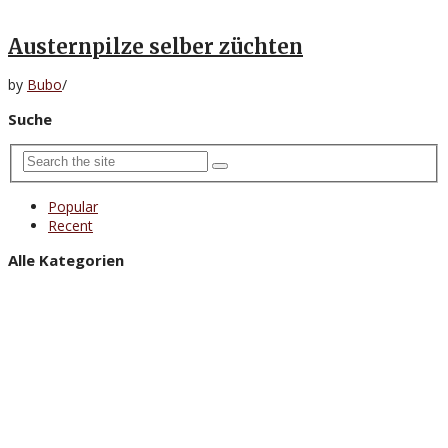
Austernpilze selber züchten
by
Bubo
/
Suche
Popular
Recent
Alle Kategorien
Allgemein
Auto & Motor
Beauty & Mode
Digital & Internet
Ernährung
Feste & Geschenke
Finanzen & Versicherungen
Gesundheit