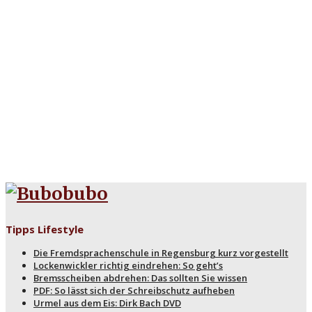
Haushalt
Hobby & DIY
Hochzeit & Partnerschaft
Immobilien & Wohnen
Job & Business
Kinder & Familie
Kultur & Medien
Reise & Freizeit
Schule & Bildung
Sport & Fitness
Technik
Trends & Lifestyle
Tipps Lifestyle
Die Fremdsprachenschule in Regensburg kurz vorgestellt
Lockenwickler richtig eindrehen: So geht’s
Bremsscheiben abdrehen: Das sollten Sie wissen
PDF: So lässt sich der Schreibschutz aufheben
Urmel aus dem Eis: Dirk Bach DVD